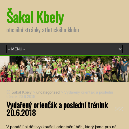
Šakal Kbely
oficiální stránky atletického klubu
>
>
Šakal Kbely
uncategorized
Vydařený orienťák a poslední
trénink 20.6.2018
Vydařený orienťák a poslední trénink
20.6.2018
V pondělí si děti vyzkoušeli orientační běh, který jsme pro ně