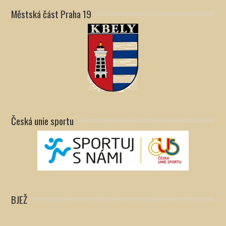
Městská část Praha 19
Česká unie sportu
BJEŽ