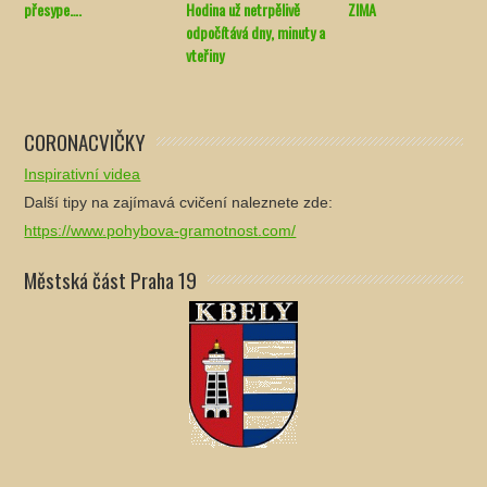
přesype….
Hodina už netrpělivě
ZIMA
odpočítává dny, minuty a
vteřiny
CORONACVIČKY
Inspirativní videa
Další tipy na zajímavá cvičení naleznete zde:
https://www.pohybova-gramotnost.com/
Městská část Praha 19