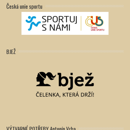
Česká unie sportu
BJEŽ
VÝTVARNÉ POTŘEBY Antonín Vrba