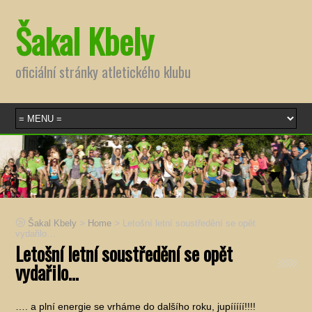
Šakal Kbely
oficiální stránky atletického klubu
>
>
Šakal Kbely
Home
Letošní letní soustředění se opět
vydařilo…
Letošní letní soustředění se opět
vydařilo…
…. a plní energie se vrháme do dalšího roku, jupííííí!!!!