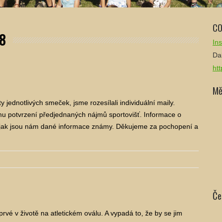
CO
8
Ins
Dal
ht
Mě
y jednotlivých smeček, jsme rozesílali individuální maily.
nímu potvrzení předjednaných nájmů sportovišť. Informace o
d, jak jsou nám dané informace známy. Děkujeme za pochopení a
Če
rvé v životě na atletickém oválu. A vypadá to, že by se jim