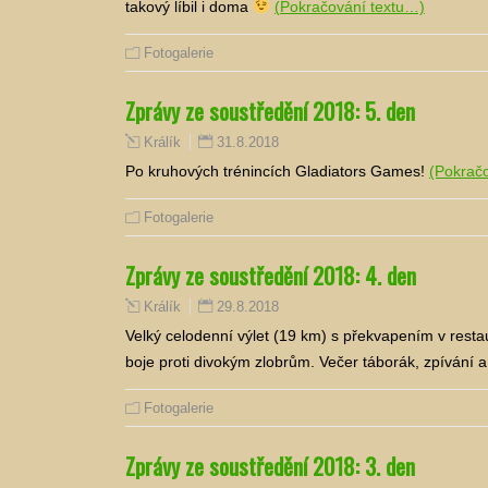
takový líbil i doma
(Pokračování textu…)
Fotogalerie
Zprávy ze soustředění 2018: 5. den
31.8.2018
Králík
Po kruhových trénincích Gladiators Games!
(Pokrač
Fotogalerie
Zprávy ze soustředění 2018: 4. den
29.8.2018
Králík
Velký celodenní výlet (19 km) s překvapením v resta
boje proti divokým zlobrům. Večer táborák, zpívání 
Fotogalerie
Zprávy ze soustředění 2018: 3. den