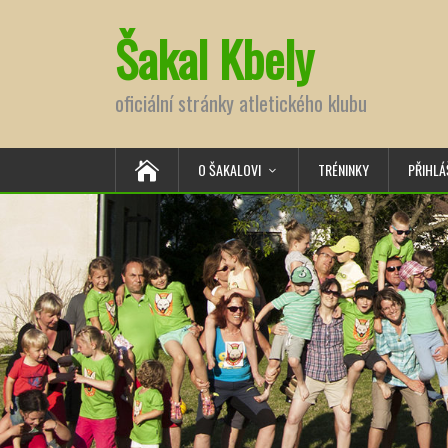
Šakal Kbely
oficiální stránky atletického klubu
O ŠAKALOVI
TRÉNINKY
PŘIHLÁ