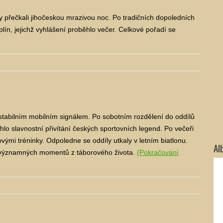
přečkali jihočeskou mrazivou noc. Po tradičních dopoledních
plín, jejichž vyhlášení proběhlo večer. Celkové pořadí se
stabilním mobilním signálem. Po sobotním rozdělení do oddílů
o slavnostní přivítání českých sportovních legend. Po večeři
ovými tréninky. Odpoledne se oddíly utkaly v letním biatlonu.
Al
í významných momentů z táborového života.
(Pokračování