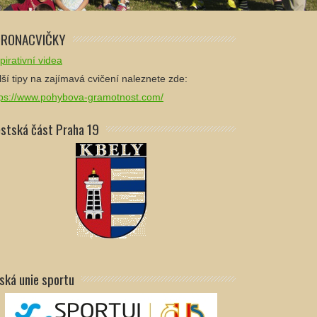
RONACVIČKY
pirativní videa
ší tipy na zajímavá cvičení naleznete zde:
tps://www.pohybova-gramotnost.com/
stská část Praha 19
ská unie sportu