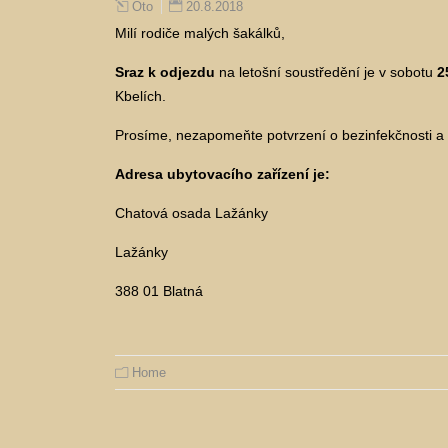
20.8.2018
Oto
Milí rodiče malých šakálků,
Sraz k odjezdu
na letošní soustředění je v sobotu
2
Kbelích.
Prosíme, nezapomeňte potvrzení o bezinfekčnosti a ko
Adresa ubytovacího zařízení je:
Chatová osada Lažánky
Lažánky
388 01 Blatná
Home