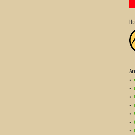
Ho
Ar