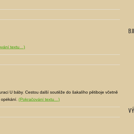
BJ
ování textu…)
uraci U báby. Cestou další soutěže do šakalího pětiboje včetně
a opékání.
(Pokračování textu…)
VÝ