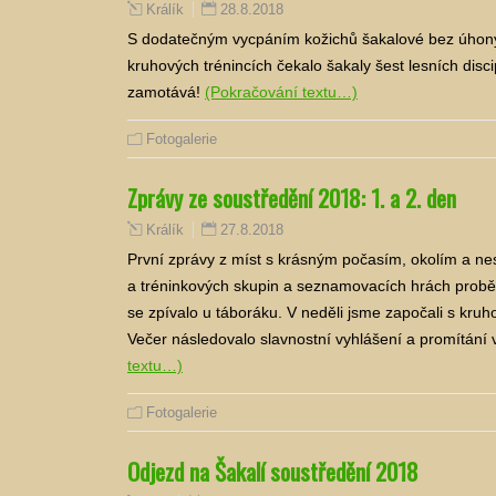
28.8.2018
Králík
S dodatečným vycpáním kožichů šakalové bez úhony 
kruhových trénincích čekalo šakaly šest lesních disci
zamotává!
(Pokračování textu…)
Fotogalerie
Zprávy ze soustředění 2018: 1. a 2. den
27.8.2018
Králík
První zprávy z míst s krásným počasím, okolím a ne
a tréninkových skupin a seznamovacích hrách proběhl
se zpívalo u táboráku. V neděli jsme započali s kruh
Večer následovalo slavnostní vyhlášení a promítán
textu…)
Fotogalerie
Odjezd na Šakalí soustředění 2018