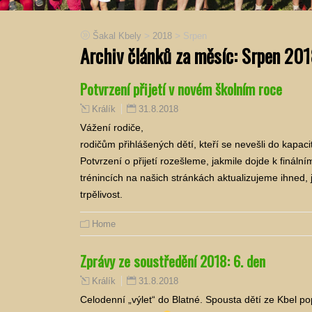
>
>
Šakal Kbely
2018
Srpen
Archiv článků za měsíc:
Srpen 201
Potvrzení přijetí v novém školním roce
31.8.2018
Králík
Vážení rodiče,
rodičům přihlášených dětí, kteří se nevešli do kapacit
Potvrzení o přijetí rozešleme, jakmile dojde k finál
trénincích na našich stránkách aktualizujeme ihne
trpělivost.
Home
Zprávy ze soustředění 2018: 6. den
31.8.2018
Králík
Celodenní „výlet“ do Blatné. Spousta dětí ze Kbel pop