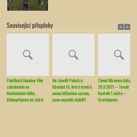
Související příspěvky
<
>
Puntíkatá šakalice Viky
Na závodě Palestra
Závod Miranovy duby
zabodovala na
Kbelská 10, který otevírá
25.9.2021 – Tomáš
Radonickém běhu.
novou běžeckou sezonu,
Koutník 1.místo –
Blahopřejeme ke zlatu!
jsme nemohli chybět!
Gratulujeme