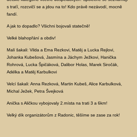
s traťí, rozcvičí se a jdou na to! Kdo právě nezávodí, mocně
fandí.
A jak to dopadlo? Všichni bojovali statečně!
Velké blahopřání a obdiv!
Malí šakali: Vilda a Ema Rezkovi, Matěj a Lucka Rejlovi,
Johanka Kubešová, Jasmína a Jáchym Ježkovi, Hanička
Rohrová, Lucka Špičáková, Dalibor Holas, Marek Siročák,
Adélka a Matěj Karbulkovi
Velcí šakali: Anna Rezková, Martin Kubeš, Alice Karbulková,
Michal Ježek, Petra Švejková
Anička s Aličkou vybojovaly 2.místa na trati 3 a 6km!
Velký dík organizátorům z Radonic, těšíme se zase za rok!