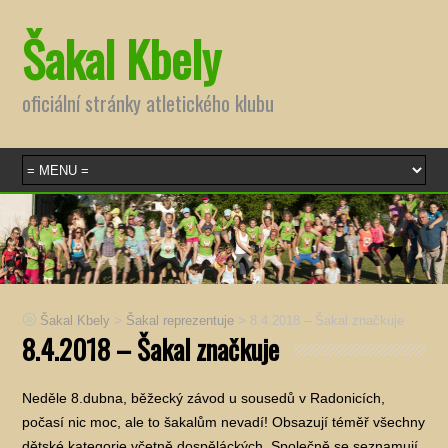
Šakal Kbely
oficiální stránky atletického klubu
>
>
Šakal Kbely
Šakal reprezentuje
8.4.2018 – Šakal značkuje
8.4.2018 – Šakal značkuje
Neděle 8.dubna, běžecký závod u sousedů v Radonicích,
počasí nic moc, ale to šakalům nevadí! Obsazují téměř všechny
dětské kategorie včetně dospěláckých. Společně se seznamují